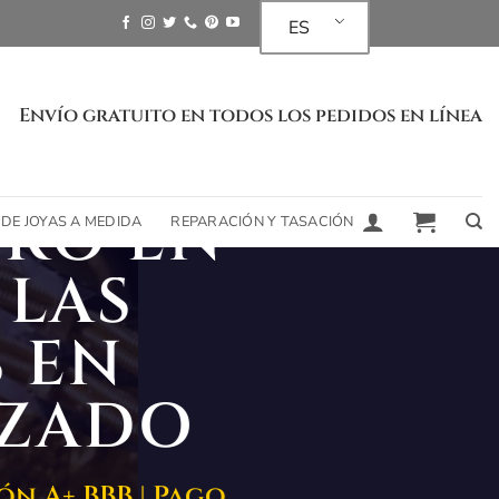
ES
Envío gratuito en todos los pedidos en línea
RO EN
 DE JOYAS A MEDIDA
REPARACIÓN Y TASACIÓN
 LAS
 EN
IZADO
ón A+ BBB | Pago