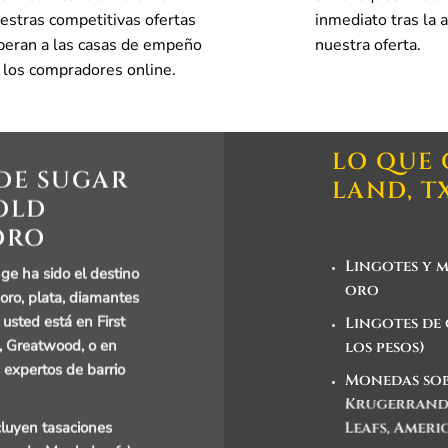
estras competitivas ofertas
inmediato tras la 
peran a las casas de empeño
nuestra oferta.
a los compradores online.
LO QUE
 DE SUGAR
LAND, T
OLD
ORO
Lingotes y 
e ha sido el destino
oro
oro, plata, diamantes
 usted está en First
Lingotes de
e, Greatwood, o en
los pesos)
 expertos de barrio
Monedas sob
Krugerrands
cluyen tasaciones
Leafs, Ameri