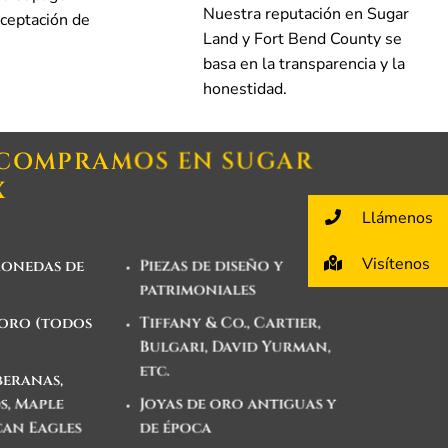
Nuestra reputación en Sugar
aceptación de
Land y Fort Bend County se
basa en la transparencia y la
honestidad.
 COMPRAMOS EN SUGAR
X
Llámenos
Visítenos
monedas de
Piezas de diseño y
patrimoniales
 oro (todos
Tiffany & Co., Cartier,
Bulgari, David Yurman,
etc.
eranas,
, Maple
Joyas de oro antiguas y
can Eagles
de época