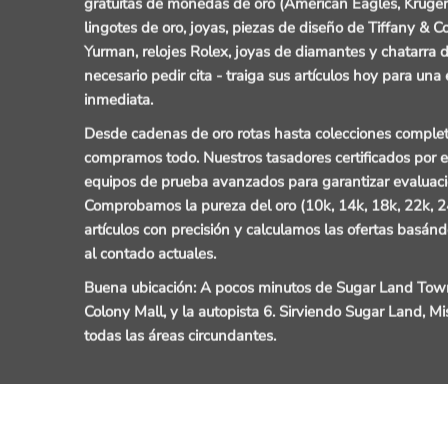
gratuitas de monedas de oro (American Eagles, Kruger
lingotes de oro, joyas, piezas de diseño de Tiffany & Co
Yurman, relojes Rolex, joyas de diamantes y chatarra d
necesario pedir cita - traiga sus artículos hoy para una
inmediata.
Desde cadenas de oro rotas hasta colecciones comple
compramos todo. Nuestros tasadores certificados por el
equipos de prueba avanzados para garantizar evaluaci
Comprobamos la pureza del oro (10k, 14k, 18k, 22k, 
artículos con precisión y calculamos las ofertas basán
al contado actuales.
Buena ubicación:
A pocos minutos de Sugar Land Town 
Colony Mall, y la autopista 6. Sirviendo Sugar Land, Miss
todas las áreas circundantes.