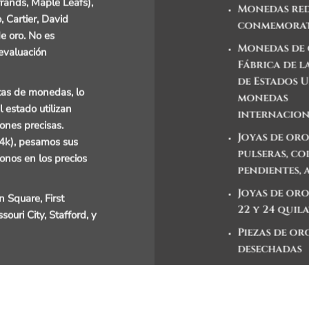
rands, Maple Leafs),
Monedas re
, Cartier, David
conmemorat
e oro. No es
Monedas de 
 evaluación
Fábrica de 
de Estados 
tas de monedas, lo
monedas
 estado utilizan
internacio
ones precisas.
Joyas de oro
24k), pesamos sus
pulseras, co
donos en los precios
pendientes, 
Joyas de oro d
Square, First
22 y 24 quil
ouri City, Stafford, y
Piezas de or
desechadas