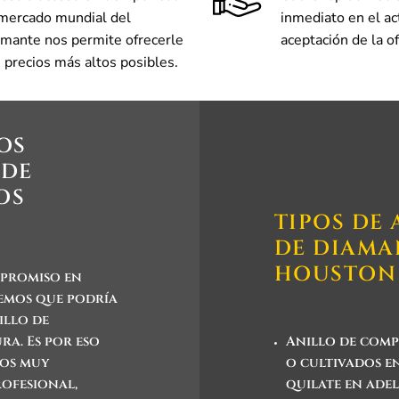
 mercado mundial del
inmediato en el act
amante nos permite ofrecerle
aceptación de la of
s precios más altos posibles.
OS
 DE
OS
TIPOS DE
DE DIAMA
HOUSTON
mpromiso en
demos que podría
illo de
Anillo de comp
a. Es por eso
o cultivados e
mos muy
quilate en adel
rofesional,