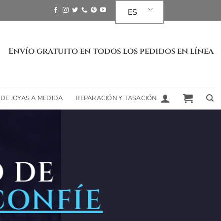
ES
Envío gratuito en todos los pedidos en línea
 DE JOYAS A MEDIDA
REPARACIÓN Y TASACIÓN
O DE
CONFÍE