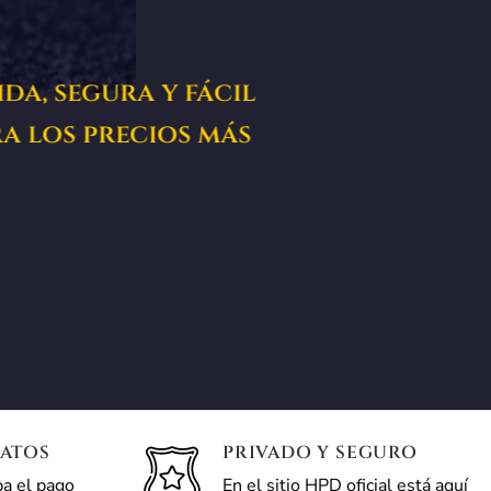
a, segura y fácil
a los precios más
IATOS
PRIVADO Y SEGURO
ba el pago
En el sitio HPD oficial está aquí