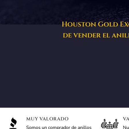
Houston Gold Exc
de vender el ani
MUY VALORADO
V
Somos un comprador de anillos
Nu