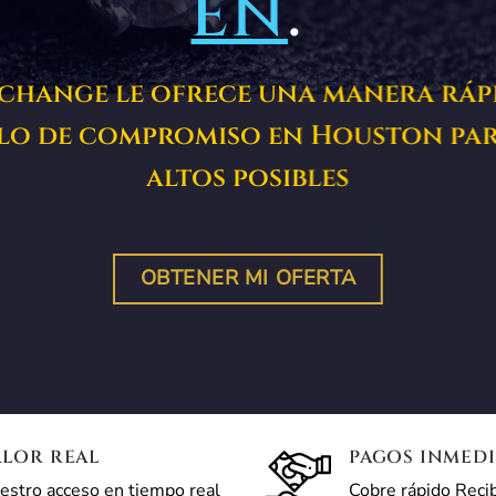
EN
.
hange le ofrece una manera rápid
llo de compromiso en Houston par
altos posibles
OBTENER MI OFERTA
ALOR REAL
PAGOS INMED
estro acceso en tiempo real
Cobre rápido Reci