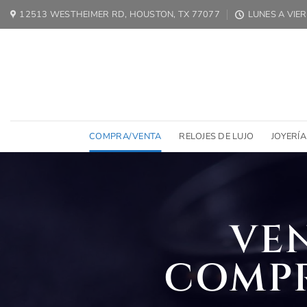
Ir
12513 WESTHEIMER RD, HOUSTON, TX 77077
LUNES A VIER
al
contenido
COMPRA/VENTA
RELOJES DE LUJO
JOYERÍA
VEN
COMP