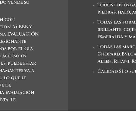
ndo vende su
Todos los engas
piedras, halo,
on
con
Todas las form
ción A+ BBB y
brillante, cojí
 una EVALUACIÓN
esmeralda y m
resionante
Todas las marca
dos por el GIA
Chopard, Bvlgar
n acceso en
Allen, Ritani, 
s, puede estar
diamantes va a
Calidad SI o su
, lo que le
ne de
una evaluación
rta, le