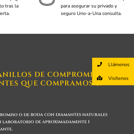
o tras la
para asegurar su privado y
erta.
seguro Uno-a-Una consulta.
Llámenos
 ANILLOS DE COMPROMISO
Visítenos
NTES QUE COMPRAMOS EN
romiso o de boda con diamantes naturales
n laboratorio de aproximadamente 1
ante.