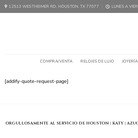
Ir
12513 WESTHEIMER RD, HOUSTON, TX 77077
LUNES A VIER
al
contenido
COMPRA/VENTA
RELOJES DE LUJO
JOYERÍA
[addify-quote-request-page]
ORGULLOSAMENTE AL SERVICIO DE
HOUSTON
|
KATY
|
AZU