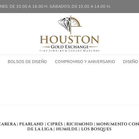
NES: DE 10.00 A 16.00 H. SÁBADOS: DE 10.00 A 14.00 H.
BOLSOS DE DISEÑO
COMPROMISO Y ANIVERSARIO
DISEÑO
CARERA
|
PEARLAND
|
CIPRÉS
|
RICHMOND
|
MONUMENTO CON
DE LA LIGA
|
HUMILDE
|
LOS BOSQUES