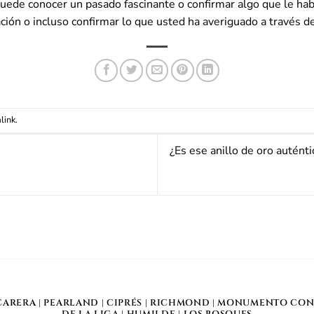
puede conocer un pasado fascinante o confirmar algo que le hab
ión o incluso confirmar lo que usted ha averiguado a través de
link
.
¿Es ese anillo de oro auténti
CARERA
|
PEARLAND
|
CIPRÉS
|
RICHMOND
|
MONUMENTO CON
DE LA LIGA
|
HUMILDE
|
LOS BOSQUES