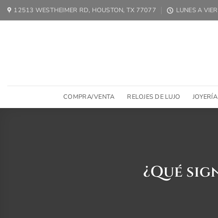
Ir
12513 WESTHEIMER RD, HOUSTON, TX 77077
LUNES A VIER
al
contenido
COMPRA/VENTA
RELOJES DE LUJO
JOYERÍA
¿Qué sig