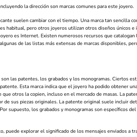
incluyendo la dirección son marcas comunes para este joyero.
bricante suelen cambiar con el tiempo. Una marca tan sencilla 
s habitual, pero otros joyeros utilizan otros diseños únicos e
joyero es Internet. Existen numerosos recursos que catalogan l
algunas de las listas más extensas de marcas disponibles, p
son las patentes, los grabados y los monogramas. Ciertos estil
patente. Esta marca indica que el joyero ha podido obtener un
 de que otros la copien, incluso en el mercado de masas. La pate
r de sus piezas originales. La patente original suele incluir de
. Por supuesto, los grabados y monogramas son específicos del 
o, puede explorar el significado de los mensajes enviados a t