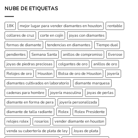
NUBE DE ETIQUETAS
18K
mejor lugar para vender diamantes en houston
rentable
collares de cruz
corte en cojín
joyas con diamantes
formas de diamante
tendencias en diamantes
Tiempo dual
pendientes
Semana Santa
anillos de compromiso
Everose
joyas de piedras preciosas
colgantes de oro
anillos de oro
Relojes de oro
Houston
Bolsa de oro de Houston
joyería
diamantes cultivados en laboratorio
diamante marquesa
cadenas para hombre
joyería masculina
joyas de perlas
diamante en forma de pera
joyería personalizada
diamante de talla radiante
Rolex
Rolex Presidente
relojes rolex
rosarios
vender diamante en houston
venda su cubertería de plata de ley
Joyas de plata