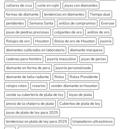
collares de cruz
corte en cojín
joyas con diamantes
formas de diamante
tendencias en diamantes
Tiempo dual
pendientes
Semana Santa
anillos de compromiso
Everose
joyas de piedras preciosas
colgantes de oro
anillos de oro
Relojes de oro
Houston
Bolsa de oro de Houston
joyería
diamantes cultivados en laboratorio
diamante marquesa
cadenas para hombre
joyería masculina
joyas de perlas
diamante en forma de pera
joyería personalizada
diamante de talla radiante
Rolex
Rolex Presidente
relojes rolex
rosarios
vender diamante en houston
venda su cubertería de plata de ley
Joyas de plata
precio de la chatarra de plata
Cubiertos de plata de ley
joyas de plata de ley para 2025
tendencias en plata de ley para 2025
limpiadores ultrasónicos