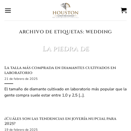
Ir
al
contenido
ARCHIVO DE ETIQUETAS:
WEDDING
BLOG
La piedra de
nacimiento de marzo
es?
La talla más comprada en diamantes cultivados en
laboratorio
27 de febrero de 2025
21 de febrero de 2025
La piedra de nacimiento de marzo es el
El tamaño de diamante cultivado en laboratorio más popular que la
aguamarina. Datos sobre la aguamarina: Color:
gente compra suele estar entre 1,0 y 2,5 [...].
Azul claro a verde azulado, parecido al [...]
SEGUIR LEYENDO
→
¿Cuáles son las tendencias en joyería nupcial para
2025?
19 de febrero de 2025