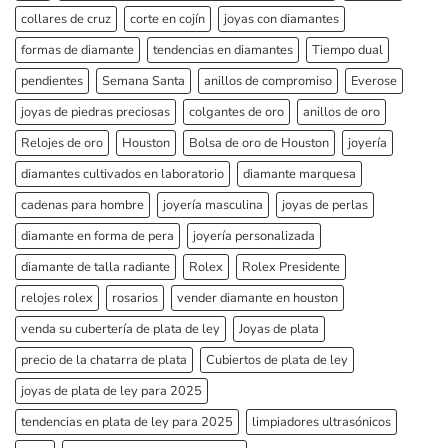
collares de cruz
corte en cojín
joyas con diamantes
formas de diamante
tendencias en diamantes
Tiempo dual
pendientes
Semana Santa
anillos de compromiso
Everose
joyas de piedras preciosas
colgantes de oro
anillos de oro
Relojes de oro
Houston
Bolsa de oro de Houston
joyería
diamantes cultivados en laboratorio
diamante marquesa
cadenas para hombre
joyería masculina
joyas de perlas
diamante en forma de pera
joyería personalizada
diamante de talla radiante
Rolex
Rolex Presidente
relojes rolex
rosarios
vender diamante en houston
venda su cubertería de plata de ley
Joyas de plata
precio de la chatarra de plata
Cubiertos de plata de ley
joyas de plata de ley para 2025
tendencias en plata de ley para 2025
limpiadores ultrasónicos