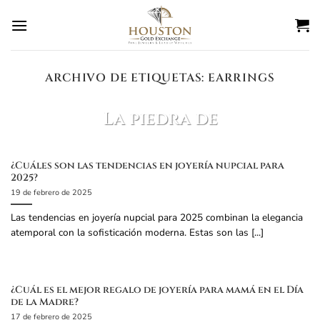
Ir
al
contenido
ARCHIVO DE ETIQUETAS:
EARRINGS
BLOG
La piedra de
nacimiento de marzo
es?
¿Cuáles son las tendencias en joyería nupcial para
2025?
27 de febrero de 2025
19 de febrero de 2025
La piedra de nacimiento de marzo es el
Las tendencias en joyería nupcial para 2025 combinan la elegancia
aguamarina. Datos sobre la aguamarina: Color:
atemporal con la sofisticación moderna. Estas son las [...]
Azul claro a verde azulado, parecido al [...]
SEGUIR LEYENDO
→
¿Cuál es el mejor regalo de joyería para mamá en el Día
de la Madre?
17 de febrero de 2025