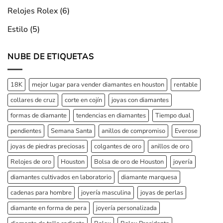
Relojes Rolex
(6)
Estilo
(5)
NUBE DE ETIQUETAS
18K
mejor lugar para vender diamantes en houston
rentable
collares de cruz
corte en cojín
joyas con diamantes
formas de diamante
tendencias en diamantes
Tiempo dual
pendientes
Semana Santa
anillos de compromiso
Everose
joyas de piedras preciosas
colgantes de oro
anillos de oro
Relojes de oro
Houston
Bolsa de oro de Houston
joyería
diamantes cultivados en laboratorio
diamante marquesa
cadenas para hombre
joyería masculina
joyas de perlas
diamante en forma de pera
joyería personalizada