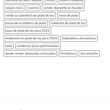
diamante de talla radiante
Rolex
Rolex Presidente
relojes rolex
rosarios
vender diamante en houston
venda su cubertería de plata de ley
Joyas de plata
precio de la chatarra de plata
Cubiertos de plata de ley
joyas de plata de ley para 2025
tendencias en plata de ley para 2025
limpiadores ultrasónicos
boda
vendemos joyas patrimoniales
donde vender diamantes en houston
Oro blanco
Oro amarillo