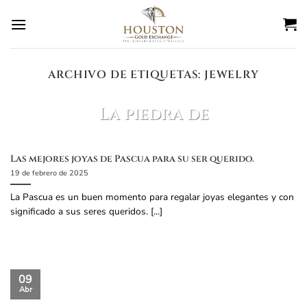
Ir
al
contenido
ARCHIVO DE ETIQUETAS:
JEWELRY
BLOG
La piedra de
nacimiento de marzo
es?
Las mejores joyas de Pascua para su ser querido.
19 de febrero de 2025
27 de febrero de 2025
La Pascua es un buen momento para regalar joyas elegantes y con
La piedra de nacimiento de marzo es el
significado a sus seres queridos. [...]
aguamarina. Datos sobre la aguamarina: Color:
Azul claro a verde azulado, parecido al [...]
SEGUIR LEYENDO
→
09
Abr