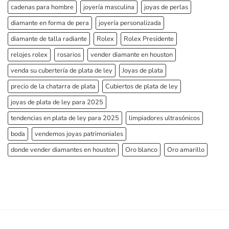
cadenas para hombre
joyería masculina
joyas de perlas
diamante en forma de pera
joyería personalizada
diamante de talla radiante
Rolex
Rolex Presidente
relojes rolex
rosarios
vender diamante en houston
venda su cubertería de plata de ley
Joyas de plata
precio de la chatarra de plata
Cubiertos de plata de ley
joyas de plata de ley para 2025
tendencias en plata de ley para 2025
limpiadores ultrasónicos
boda
vendemos joyas patrimoniales
donde vender diamantes en houston
Oro blanco
Oro amarillo