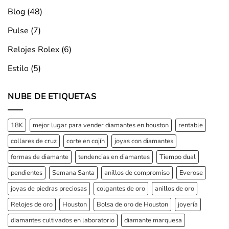
Blog
(48)
Pulse
(7)
Relojes Rolex
(6)
Estilo
(5)
NUBE DE ETIQUETAS
18K
mejor lugar para vender diamantes en houston
rentable
collares de cruz
corte en cojín
joyas con diamantes
formas de diamante
tendencias en diamantes
Tiempo dual
pendientes
Semana Santa
anillos de compromiso
Everose
joyas de piedras preciosas
colgantes de oro
anillos de oro
Relojes de oro
Houston
Bolsa de oro de Houston
joyería
diamantes cultivados en laboratorio
diamante marquesa