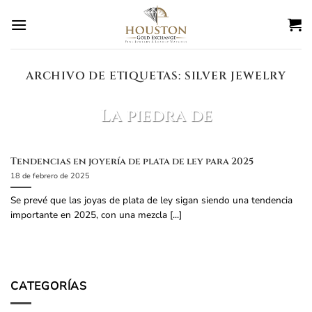
Ir
al
contenido
ARCHIVO DE ETIQUETAS:
SILVER JEWELRY
BLOG
La piedra de
nacimiento de marzo
es?
Tendencias en joyería de plata de ley para 2025
18 de febrero de 2025
27 de febrero de 2025
Se prevé que las joyas de plata de ley sigan siendo una tendencia
La piedra de nacimiento de marzo es el
importante en 2025, con una mezcla [...]
aguamarina. Datos sobre la aguamarina: Color:
Azul claro a verde azulado, parecido al [...]
SEGUIR LEYENDO
→
CATEGORÍAS