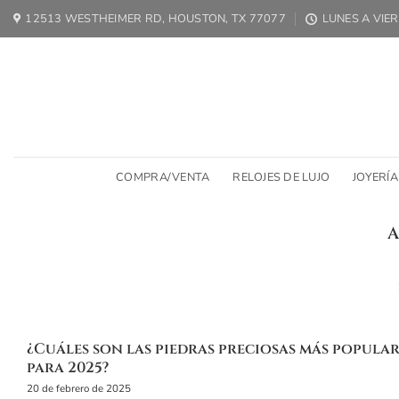
Ir
12513 WESTHEIMER RD, HOUSTON, TX 77077
LUNES A VIER
al
contenido
COMPRA/VENTA
RELOJES DE LUJO
JOYERÍA
A
La piedra de 
La piedra de nacimiento de marzo es el a
verde 
¿Cuáles son las piedras preciosas más popular
para 2025?
20 de febrero de 2025