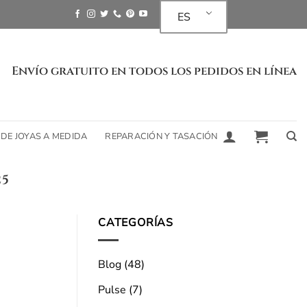
ES
Envío gratuito en todos los pedidos en línea
 DE JOYAS A MEDIDA
REPARACIÓN Y TASACIÓN
25
¿Cuál es el futu
laborato
CATEGORÍAS
Blog
(48)
El futuro de los diamantes certif
Pulse
(7)