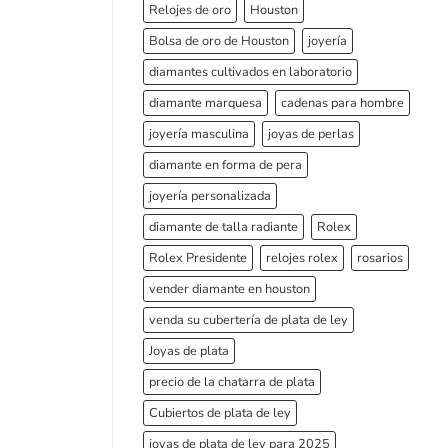
Relojes de oro
Houston
Bolsa de oro de Houston
joyería
diamantes cultivados en laboratorio
diamante marquesa
cadenas para hombre
joyería masculina
joyas de perlas
diamante en forma de pera
joyería personalizada
diamante de talla radiante
Rolex
Rolex Presidente
relojes rolex
rosarios
vender diamante en houston
venda su cubertería de plata de ley
Joyas de plata
precio de la chatarra de plata
Cubiertos de plata de ley
joyas de plata de ley para 2025