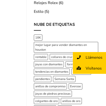
Relojes Rolex
(6)
Estilo
(5)
NUBE DE ETIQUETAS
18K
mejor lugar para vender diamantes en
houston
Llámenos
rentable
collares de cruz
corte en cojín
joyas con diamantes
formas de diamante
Visítenos
tendencias en diamantes
Tiempo dual
pendientes
Semana Santa
anillos de compromiso
Everose
joyas de piedras preciosas
colgantes de oro
anillos de oro