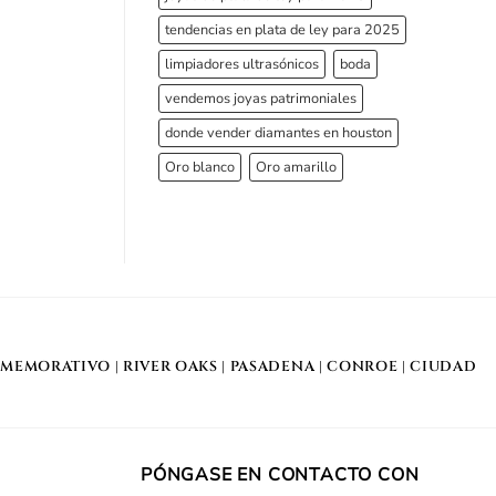
tendencias en plata de ley para 2025
limpiadores ultrasónicos
boda
vendemos joyas patrimoniales
donde vender diamantes en houston
Oro blanco
Oro amarillo
MEMORATIVO
| RIVER OAKS |
PASADENA
|
CONROE
|
CIUDAD
PÓNGASE EN CONTACTO CON