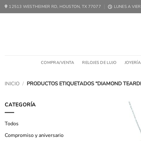
Ir
12513 WESTHEIMER RD, HOUSTON, TX 77077
LUNES A VIER
al
contenido
COMPRA/VENTA
RELOJES DE LUJO
JOYERÍA
INICIO
/
PRODUCTOS ETIQUETADOS “DIAMOND TEARD
CATEGORÍA
Todos
Compromiso y aniversario