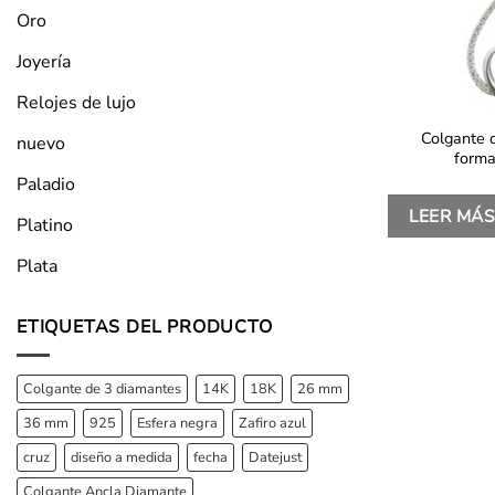
Oro
Joyería
Relojes de lujo
Colgante 
nuevo
forma
Paladio
LEER MÁ
Platino
Plata
ETIQUETAS DEL PRODUCTO
Colgante de 3 diamantes
14K
18K
26 mm
36 mm
925
Esfera negra
Zafiro azul
cruz
diseño a medida
fecha
Datejust
Colgante Ancla Diamante