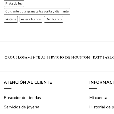
Plata de ley
Colgante gota granate tsavorita y diamante
vintage
esfera blanca
Oro blanco
ORGULLOSAMENTE AL SERVICIO DE
HOUSTON
|
KATY
|
AZU
ATENCIÓN AL CLIENTE
INFORMAC
Buscador de tiendas
Mi cuenta
Servicios de joyería
Historial de 