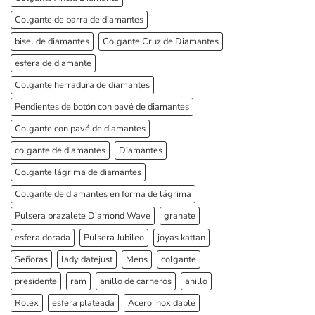
Colgante de barra de diamantes
bisel de diamantes
Colgante Cruz de Diamantes
esfera de diamante
Colgante herradura de diamantes
Pendientes de botón con pavé de diamantes
Colgante con pavé de diamantes
colgante de diamantes
Diamantes
Colgante lágrima de diamantes
Colgante de diamantes en forma de lágrima
Pulsera brazalete Diamond Wave
granate
esfera dorada
Pulsera Jubileo
joyas kattan
Señoras
lady datejust
Mens
colgante
presidente
ram
anillo de carneros
anillo
Rolex
esfera plateada
Acero inoxidable