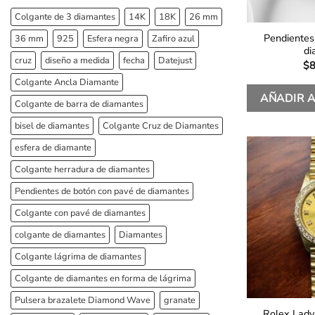
Colgante de 3 diamantes
14K
18K
26 mm
Pendientes
36 mm
925
Esfera negra
Zafiro azul
di
cruz
diseño a medida
fecha
Datejust
$
8
Colgante Ancla Diamante
AÑADIR A
Colgante de barra de diamantes
bisel de diamantes
Colgante Cruz de Diamantes
esfera de diamante
Colgante herradura de diamantes
Pendientes de botón con pavé de diamantes
Colgante con pavé de diamantes
colgante de diamantes
Diamantes
Colgante lágrima de diamantes
Colgante de diamantes en forma de lágrima
Pulsera brazalete Diamond Wave
granate
Rolex Lady