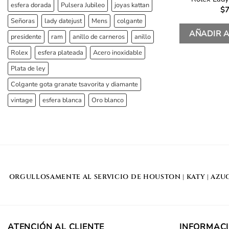
esfera dorada
Pulsera Jubileo
joyas kattan
$
7
Señoras
lady datejust
Mens
colgante
AÑADIR A
presidente
ram
anillo de carneros
anillo
Rolex
esfera plateada
Acero inoxidable
Plata de ley
Colgante gota granate tsavorita y diamante
vintage
esfera blanca
Oro blanco
ORGULLOSAMENTE AL SERVICIO DE
HOUSTON
|
KATY
|
AZU
ATENCIÓN AL CLIENTE
INFORMAC