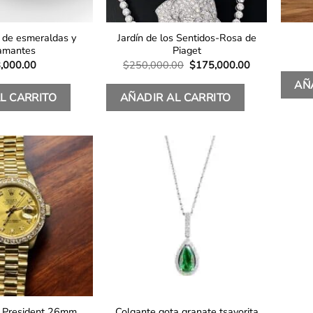
 de esmeraldas y
Jardín de los Sentidos-Rosa de
amantes
Piaget
El
El
,000.00
$
250,000.00
$
175,000.00
precio
precio
original
actual
AÑ
era:
es:
L CARRITO
AÑADIR AL CARRITO
$250,000.00.
$175,000.00.
Colgante gota granate tsavorita
 President 26mm