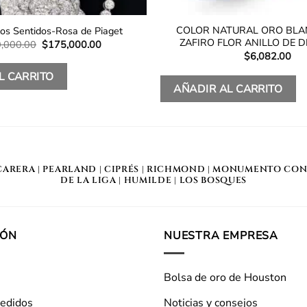
COLOR NATURAL ORO BL
 los Sentidos-Rosa de Piaget
ZAFIRO FLOR ANILLO DE 
El
El
,000.00
$
175,000.00
precio
precio
$
6,082.00
original
actual
era:
es:
L CARRITO
$250,000.00.
$175,000.00.
AÑADIR AL CARRITO
CARERA
|
PEARLAND
|
CIPRÉS
|
RICHMOND
|
MONUMENTO CON
DE LA LIGA
|
HUMILDE
|
LOS BOSQUES
IÓN
NUESTRA EMPRESA
Bolsa de oro de Houston
pedidos
Noticias y consejos