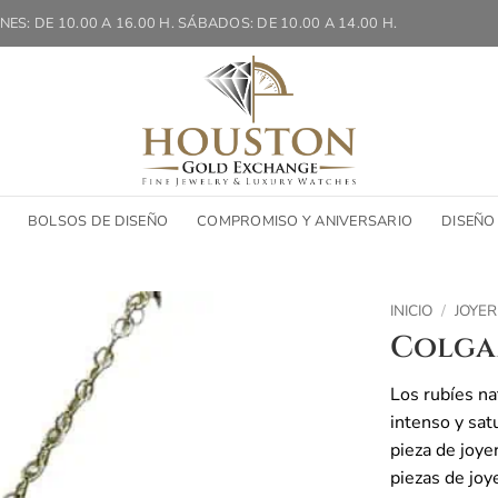
NES: DE 10.00 A 16.00 H. SÁBADOS: DE 10.00 A 14.00 H.
BOLSOS DE DISEÑO
COMPROMISO Y ANIVERSARIO
DISEÑO
INICIO
/
JOYER
Colga
Los rubíes na
intenso y sat
pieza de joye
piezas de joy