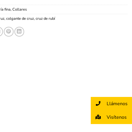
ía fina
,
Collares
ruz
,
colgante de cruz
,
cruz de rubí
Llámenos
Visítenos