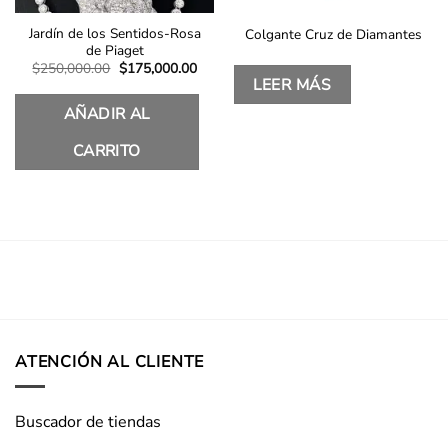
Jardín de los Sentidos-Rosa
Colgante Cruz de Diamantes
de Piaget
El
El
$
250,000.00
$
175,000.00
precio
precio
LEER MÁS
original
actual
era:
es:
AÑADIR AL
$250,000.00.
$175,000.00.
CARRITO
ATENCIÓN AL CLIENTE
Buscador de tiendas