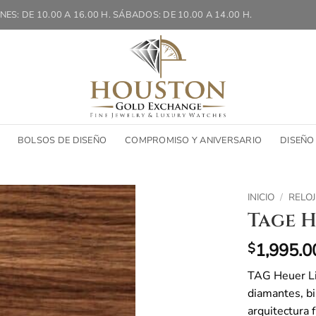
NES: DE 10.00 A 16.00 H. SÁBADOS: DE 10.00 A 14.00 H.
BOLSOS DE DISEÑO
COMPROMISO Y ANIVERSARIO
DISEÑO
INICIO
/
RELOJ
Tage H
1,995.0
$
TAG Heuer Lin
diamantes, b
arquitectura 