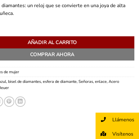
n diamantes: un reloj que se convierte en una joya de alta
uñeca.
k Ladies cantidad
AÑADIR AL CARRITO
COMPRAR AHORA
es de mujer
azul
,
bisel de diamantes
,
esfera de diamante
,
Señoras
,
enlace
,
Acero
Heuer
Llámenos
Visítenos