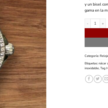
y un bisel co
gama en la m
Tage Heuer Lin
Categoría:
Reloj
Etiquetas:
nácar 
inoxidable
,
Tag 