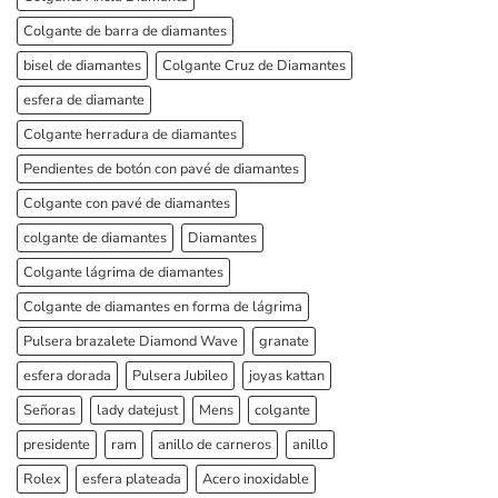
Colgante de barra de diamantes
bisel de diamantes
Colgante Cruz de Diamantes
esfera de diamante
Colgante herradura de diamantes
Pendientes de botón con pavé de diamantes
Colgante con pavé de diamantes
colgante de diamantes
Diamantes
Colgante lágrima de diamantes
Colgante de diamantes en forma de lágrima
Pulsera brazalete Diamond Wave
granate
esfera dorada
Pulsera Jubileo
joyas kattan
Señoras
lady datejust
Mens
colgante
presidente
ram
anillo de carneros
anillo
Rolex
esfera plateada
Acero inoxidable