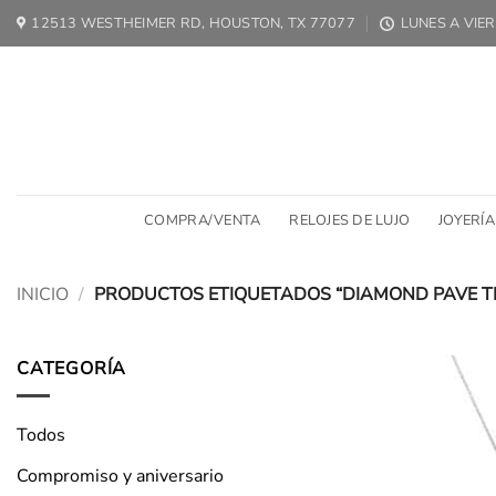
Ir
12513 WESTHEIMER RD, HOUSTON, TX 77077
LUNES A VIER
al
contenido
COMPRA/VENTA
RELOJES DE LUJO
JOYERÍA
INICIO
/
PRODUCTOS ETIQUETADOS “DIAMOND PAVE 
CATEGORÍA
Todos
Compromiso y aniversario