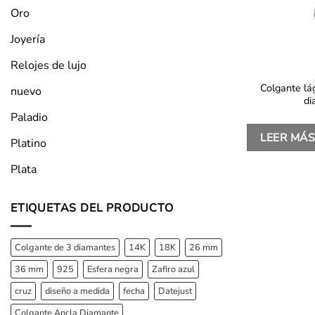
Oro
Joyería
Relojes de lujo
Colgante lá
nuevo
di
Paladio
LEER MÁ
Platino
Plata
ETIQUETAS DEL PRODUCTO
Colgante de 3 diamantes
14K
18K
26 mm
36 mm
925
Esfera negra
Zafiro azul
cruz
diseño a medida
fecha
Datejust
Colgante Ancla Diamante