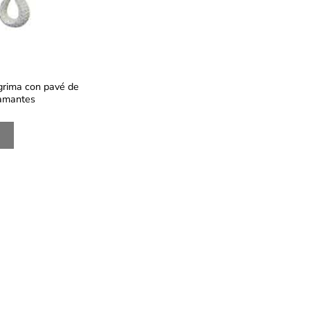
grima con pavé de
amantes
S