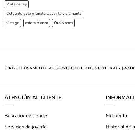
Plata de ley
Colgante gota granate tsavorita y diamante
vintage
esfera blanca
Oro blanco
ORGULLOSAMENTE AL SERVICIO DE
HOUSTON
|
KATY
|
AZU
ATENCIÓN AL CLIENTE
INFORMAC
Buscador de tiendas
Mi cuenta
Servicios de joyería
Historial de 