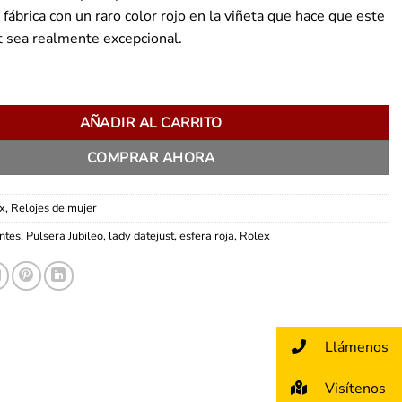
fábrica con un raro color rojo en la viñeta que hace que este
t sea realmente excepcional.
ejust cantidad
AÑADIR AL CARRITO
COMPRAR AHORA
x
,
Relojes de mujer
ntes
,
Pulsera Jubileo
,
lady datejust
,
esfera roja
,
Rolex
Llámenos
Visítenos