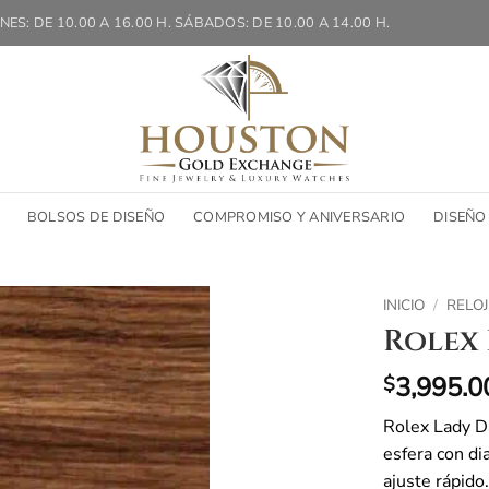
NES: DE 10.00 A 16.00 H. SÁBADOS: DE 10.00 A 14.00 H.
BOLSOS DE DISEÑO
COMPROMISO Y ANIVERSARIO
DISEÑO
INICIO
/
RELOJ
Rolex 
3,995.0
$
Rolex Lady D
esfera con dia
ajuste rápido